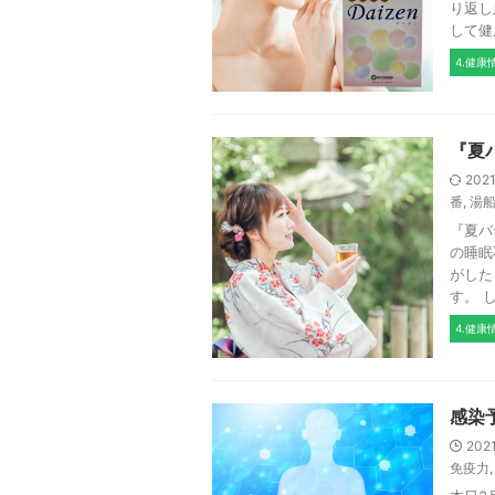
り返し
して健康
4.健康
『夏
202
番
,
湯
『夏バ
の睡眠
がした
す。 しか
4.健康
感染
202
免疫力