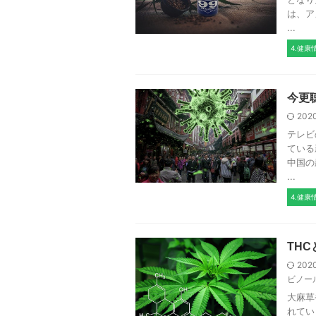
は、ア
...
4.健康
今更
202
テレビ
ている
中国の
...
4.健康
THC
202
ビノー
大麻草
れてい