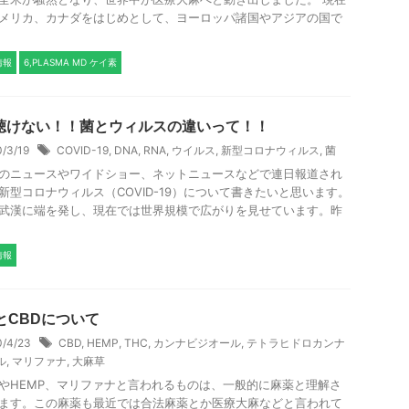
メリカ、カナダをはじめとして、ヨーロッパ諸国やアジアの国で
情報
6,PLASMA MD ケイ素
聴けない！！菌とウィルスの違いって！！
0/3/19
COVID-19
,
DNA
,
RNA
,
ウイルス
,
新型コロナウィルス
,
菌
のニュースやワイドショー、ネットニュースなどで連日報道され
新型コロナウィルス（COVID-19）について書きたいと思います。
武漢に端を発し、現在では世界規模で広がりを見せています。昨
情報
とCBDについて
0/4/23
CBD
,
HEMP
,
THC
,
カンナビジオール
,
テトラヒドロカンナ
ル
,
マリファナ
,
大麻草
やHEMP、マリファナと言われるものは、一般的に麻薬と理解さ
ます。この麻薬も最近では合法麻薬とか医療大麻などと言われて