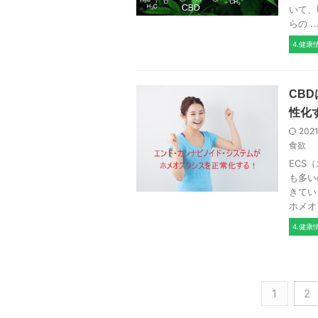
いて、
らの ..
4.健康
CB
性化
202
食欲
ECS
も多い
きてい
ホメオ .
4.健康
1
2