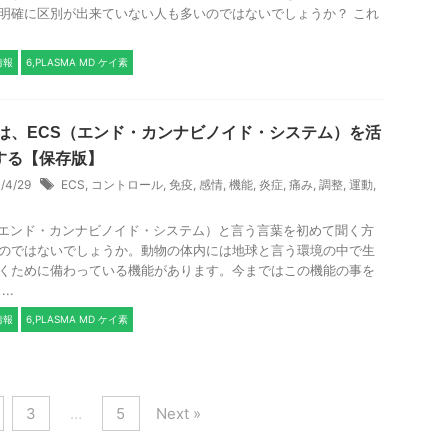
明確に区別が出来ていない人も多いのではないでしょうか？ これ
.
情報
6,PLASMA MD ケイ素
Dは、ECS（エンド・カンナビノイド・システム）を活
する【保存版】
1/4/29
ECS
,
コントロール
,
免疫
,
感情
,
機能
,
炎症
,
痛み
,
調整
,
運動
,
（エンド・カンナビノイド・システム）と言う言葉を初めて聞く方
のではないでしょうか。動物の体内には地球と言う環境の中で生
くために備わっている機能があります。今まではこの機能の事を
..
情報
6,PLASMA MD ケイ素
3
…
5
Next »