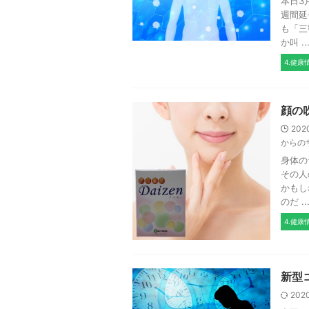
本日3
週間延
も「三
か叫 ..
4.健康
顔の
202
からの
身体の
その人
かもし
のだ ..
4.健康
新型
202