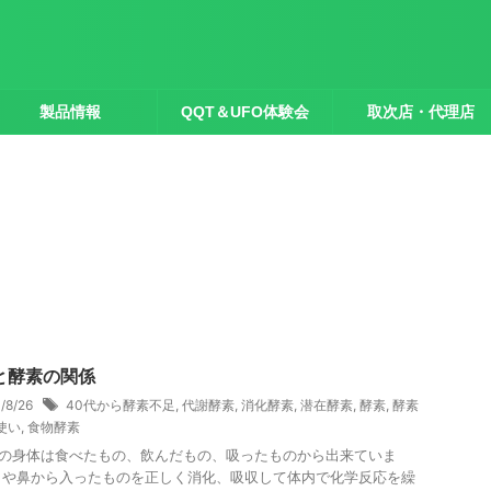
製品情報
QQT＆UFO体験会
取次店・代理店
と酵素の関係
1/8/26
40代から酵素不足
,
代謝酵素
,
消化酵素
,
潜在酵素
,
酵素
,
酵素
使い
,
食物酵素
の身体は食べたもの、飲んだもの、吸ったものから出来ていま
口や鼻から入ったものを正しく消化、吸収して体内で化学反応を繰