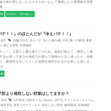
血や肉や骨となったりエネルギーとして燃焼したり老廃物を排泄
 ...
情報
5.Daizen (旧Daigo+）
バテ！！』のほとんどが『冷えバテ！！』
1/8/5
内臓の冷え
,
冷えバテ
,
冷たい飲み物
,
冷房
,
夏バテ解消
,
夏本
船に浸かる習慣
,
自律神経
テ！！』と聞くと夏の暑さにやられ、食欲が落ちて、寝苦しい夜
不足が祟って体力や免疫力が落ちて身体がだるく成ったり、頭痛
り、夏風邪を引いたりした状態を連想される方が多いと思いま
 ...
情報
予防より発症しない対策はしてますか？
1/3/8
4月発売
,
CBDオイル
,
Daizen
,
OCTO
,
サイトカインストーム
,
,
感染予防
,
新型コロナウィルス
,
発症しない対策
,
腸内環境
,
自律神経