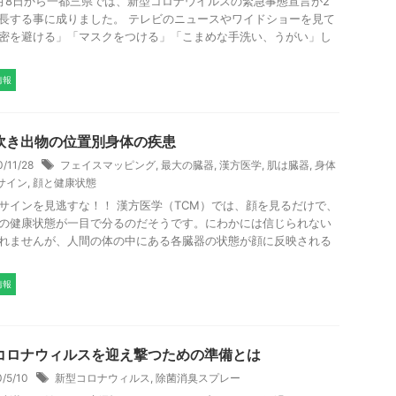
月8日から一都三県では、新型コロナウイルスの緊急事態宣言が2
長する事に成りました。 テレビのニュースやワイドショーを見て
密を避ける」「マスクをつける」「こまめな手洗い、うがい」し
.
情報
吹き出物の位置別身体の疾患
0/11/28
フェイスマッピング
,
最大の臓器
,
漢方医学
,
肌は臓器
,
身体
サイン
,
顔と健康状態
サインを見逃すな！！ 漢方医学（TCM）では、顔を見るだけで、
の健康状態が一目で分るのだそうです。にわかには信じられない
れませんが、人間の体の中にある各臓器の状態が顔に反映される
.
情報
コロナウィルスを迎え撃つための準備とは
0/5/10
新型コロナウィルス
,
除菌消臭スプレー