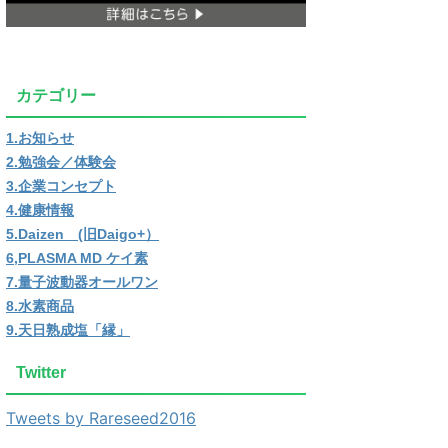
カテゴリー
1.お知らせ
2.勉強会／体験会
3.企業コンセプト
4.健康情報
5.Daizen (旧Daigo+）
6,PLASMA MD ケイ素
7.量子波動器オールワン
8.水素商品
9.天日熟成塩「縁」
Twitter
Tweets by Rareseed2016