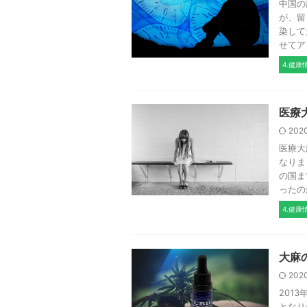
中国の
が、留
染して
せてアメ
4.健康
医療
202
医療大
なりま
の国ま
ったのが
4.健康
大麻
202
201
となり