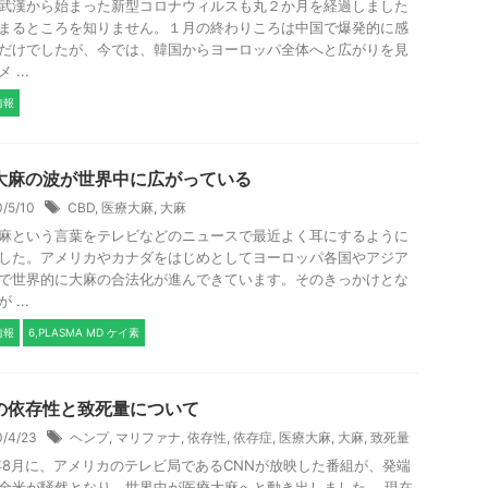
武漢から始まった新型コロナウィルスも丸２か月を経過しました
まるところを知りません。１月の終わりころは中国で爆発的に感
だけでしたが、今では、韓国からヨーロッパ全体へと広がりを見
 ...
情報
大麻の波が世界中に広がっている
0/5/10
CBD
,
医療大麻
,
大麻
麻という言葉をテレビなどのニュースで最近よく耳にするように
した。アメリカやカナダをはじめとしてヨーロッパ各国やアジア
で世界的に大麻の合法化が進んできています。そのきっかけとな
 ...
情報
6,PLASMA MD ケイ素
の依存性と致死量について
0/4/23
ヘンプ
,
マリファナ
,
依存性
,
依存症
,
医療大麻
,
大麻
,
致死量
3年8月に、アメリカのテレビ局であるCNNが放映した番組が、発端
全米が騒然となり、世界中が医療大麻へと動き出しました。 現在