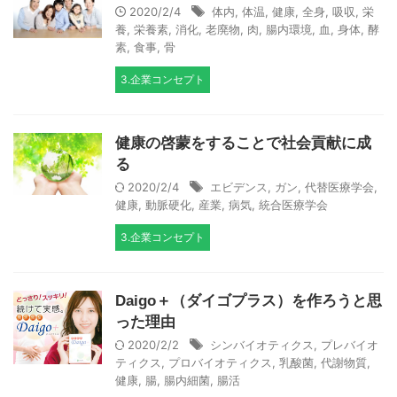
2020/2/4
体内
,
体温
,
健康
,
全身
,
吸収
,
栄
養
,
栄養素
,
消化
,
老廃物
,
肉
,
腸内環境
,
血
,
身体
,
酵
素
,
食事
,
骨
3.企業コンセプト
健康の啓蒙をすることで社会貢献に成
る
2020/2/4
エビデンス
,
ガン
,
代替医療学会
,
健康
,
動脈硬化
,
産業
,
病気
,
統合医療学会
3.企業コンセプト
Daigo＋（ダイゴプラス）を作ろうと思
った理由
2020/2/2
シンバイオティクス
,
プレバイオ
ティクス
,
プロバイオティクス
,
乳酸菌
,
代謝物質
,
健康
,
腸
,
腸内細菌
,
腸活