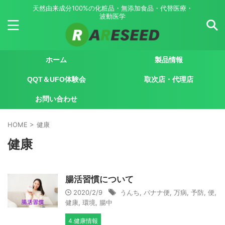
天然由来成分100%の化粧品・無添加食品・代替医療・
波動医学
ホーム
製品情報
QQT＆UFO体験会
取次店・代理店
お問い合わせ
HOME
>
健康
健康
腸活習慣について
2020/2/9
うんち
,
バナナ便
,
万病
,
予防
,
便
,
健康
,
環境
,
腸中
4.健康情報