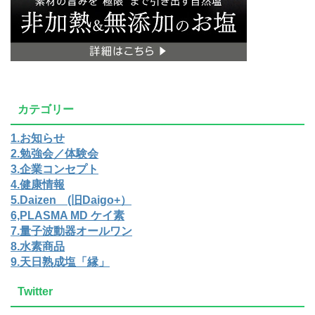
カテゴリー
1.お知らせ
2.勉強会／体験会
3.企業コンセプト
4.健康情報
5.Daizen (旧Daigo+）
6,PLASMA MD ケイ素
7.量子波動器オールワン
8.水素商品
9.天日熟成塩「縁」
Twitter