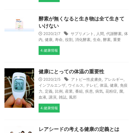
酵素が無くなると生き物は全て生きて
いけない
2020/2/7
サプリメント
,
人間
,
代謝酵素
,
体
内
,
健康
,
寿命
,
役割
,
消化酵素
,
生命
,
酵素
,
重要
4.健康情報
健康にとっての体温の重要性
2020/2/5
アトピー性皮膚炎
,
アレルギー
,
インフルエンザ
,
ウイルス
,
テレビ
,
体温
,
健康
,
免疫
力
,
定義
,
比例
,
産業
,
番組
,
疾患
,
病気
,
花粉症
,
菌
,
血液
,
講演
,
雑誌
,
風邪
4.健康情報
レアシードの考える健康の定義とは