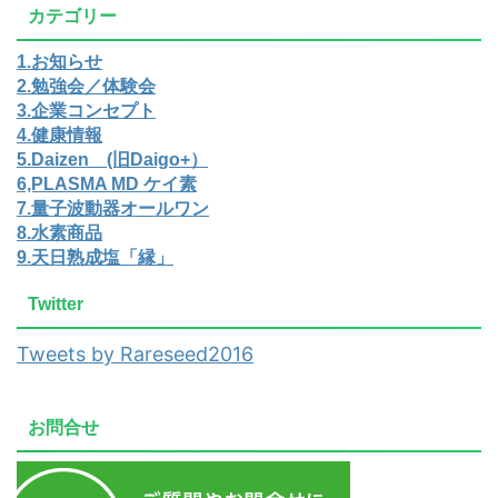
カテゴリー
1.お知らせ
2.勉強会／体験会
3.企業コンセプト
4.健康情報
5.Daizen (旧Daigo+）
6,PLASMA MD ケイ素
7.量子波動器オールワン
8.水素商品
9.天日熟成塩「縁」
Twitter
Tweets by Rareseed2016
お問合せ