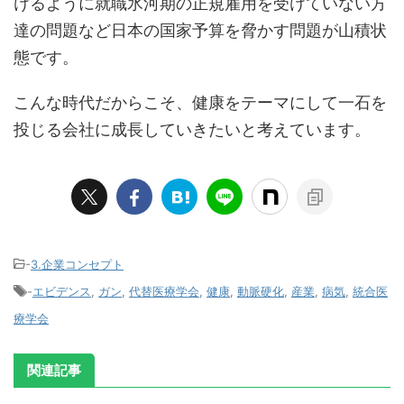
けるように就職氷河期の正規雇用を受けていない方
達の問題など日本の国家予算を脅かす問題が山積状
態です。
こんな時代だからこそ、健康をテーマにして一石を
投じる会社に成長していきたいと考えています。
-
3.企業コンセプト
-
エビデンス
,
ガン
,
代替医療学会
,
健康
,
動脈硬化
,
産業
,
病気
,
統合医
療学会
関連記事