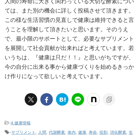
人間の寿命に大きく関わっている大切な酵素につい
ては、また別の機会に詳しく投稿させて頂きます。
この様な生活習慣の見直しで健康は維持できると言
うことを理解して頂きたいと思います。そのうえ
で、最小限のサポートとして、必要なサプリメント
を展開して社会貢献が出来ればと考えています。若
いうちは、『健康は只だ！！』と思いがちですが、
今の自分に出来る事から健康づくりを始めるきっか
け作りになって欲しいと考えています。
-
4.健康情報
-
サプリメント
,
人間
,
代謝酵素
,
体内
,
健康
,
寿命
,
役割
,
消化酵素
,
生