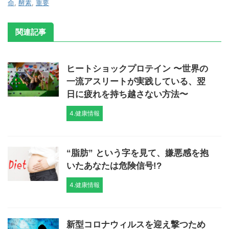
命
,
酵素
,
重要
関連記事
ヒートショックプロテイン 〜世界の
一流アスリートが実践している、翌
日に疲れを持ち越さない方法〜
4.健康情報
“脂肪” という字を見て、嫌悪感を抱
いたあなたは危険信号!?
4.健康情報
新型コロナウィルスを迎え撃つため