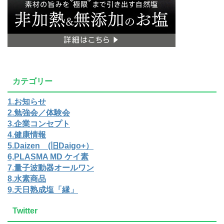
カテゴリー
1.お知らせ
2.勉強会／体験会
3.企業コンセプト
4.健康情報
5.Daizen (旧Daigo+）
6,PLASMA MD ケイ素
7.量子波動器オールワン
8.水素商品
9.天日熟成塩「縁」
Twitter