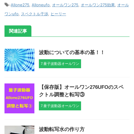
-
Allone275
,
Alloneufo
,
オールワン275
,
オールワン275効果
,
オール
ワンufo
,
スペクトル干渉
,
ヒーリー
関連記事
波動についての基本の基！！
7.量子波動器オールワン
【保存版】オールワン276UFOのスペ
クトル調整と転写③
7.量子波動器オールワン
波動転写水の作り方