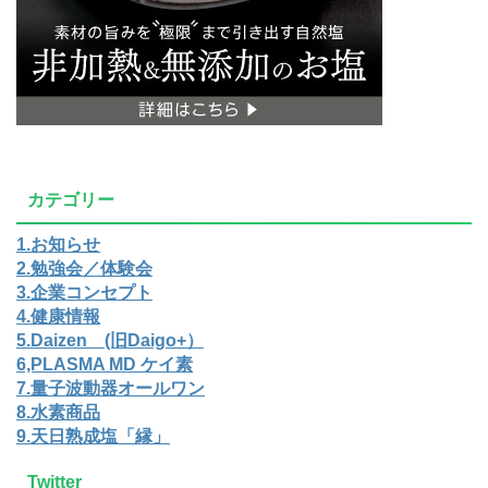
カテゴリー
1.お知らせ
2.勉強会／体験会
3.企業コンセプト
4.健康情報
5.Daizen (旧Daigo+）
6,PLASMA MD ケイ素
7.量子波動器オールワン
8.水素商品
9.天日熟成塩「縁」
Twitter