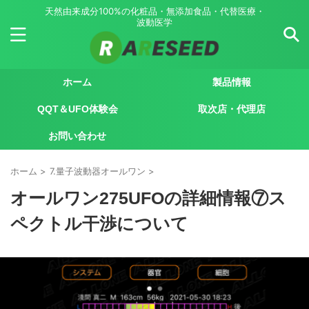
天然由来成分100%の化粧品・無添加食品・代替医療・
波動医学
ホーム
製品情報
QQT＆UFO体験会
取次店・代理店
お問い合わせ
ホーム
>
7.量子波動器オールワン
>
オールワン275UFOの詳細情報⑦ス
ペクトル干渉について