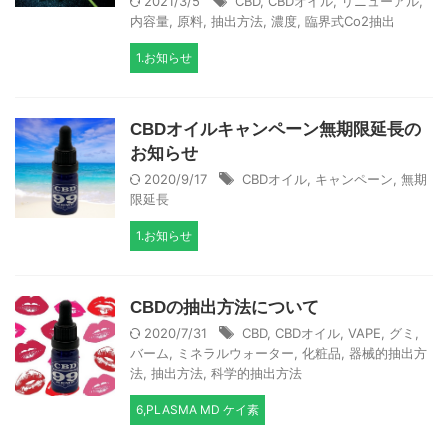
2021/3/5
CBD
,
CBDオイル
,
リニューアル
,
内容量
,
原料
,
抽出方法
,
濃度
,
臨界式Co2抽出
1.お知らせ
CBDオイルキャンペーン無期限延長の
お知らせ
2020/9/17
CBDオイル
,
キャンペーン
,
無期
限延長
1.お知らせ
CBDの抽出方法について
2020/7/31
CBD
,
CBDオイル
,
VAPE
,
グミ
,
バーム
,
ミネラルウォーター
,
化粧品
,
器械的抽出方
法
,
抽出方法
,
科学的抽出方法
6,PLASMA MD ケイ素