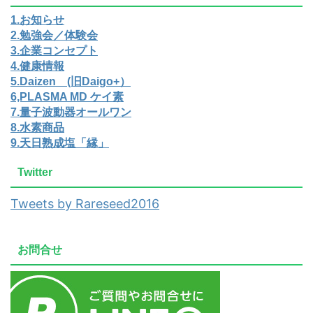
1.お知らせ
2.勉強会／体験会
3.企業コンセプト
4.健康情報
5.Daizen (旧Daigo+）
6,PLASMA MD ケイ素
7.量子波動器オールワン
8.水素商品
9.天日熟成塩「縁」
Twitter
Tweets by Rareseed2016
お問合せ