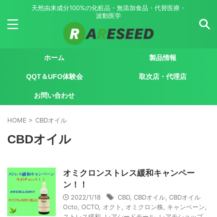
天然由来成分100%の化粧品・無添加食品・代替医療・
波動医学
ホーム
製品情報
QQT＆UFO体験会
取次店・代理店
お問い合わせ
HOME
>
CBDオイル
CBDオイル
オミクロンストレス緩和キャンペー
ン！！
2022/1/18
CBD
,
CBDオイル
,
CBDオイル
Octo
,
OCTO
,
オクト
,
オミクロン株
,
キャンペーン
,
ストレス緩和
,
レアシードモール
,
レアモショップ
,