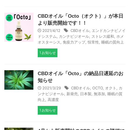
CBDオイル「Octo（オクト）」が本日
より販売開始です！！
2021/4/12
CBDオイル
,
エンドカンナビノイ
ドシステム
,
カンナビジオール
,
ストレス緩和
,
ホメ
オスターシス
,
免疫力アップ
,
恒常性
,
睡眠の質向上
1.お知らせ
CBDオイル「Octo」の納品日遅延のお
知らせ
2021/3/29
CBDオイル
,
OCTO
,
オクト
,
カ
ンナビジオール
,
新発売
,
日本製
,
無添加
,
睡眠の質
向上
,
高濃度
1.お知らせ