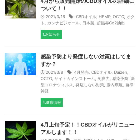
4月から販売開始のCBDオイルの詳細に
ついて！！
2021/3/16
CBDオイル
,
HEMP
,
OCTO
,
オク
ト
,
カンナビジオール
,
日本製
,
超臨界Co2抽出
1.お知らせ
感染予防より発症しない対策はしてま
すか？
2021/3/8
4月発売
,
CBDオイル
,
Daizen
,
OCTO
,
サイトカインストーム
,
免疫力
,
感染予防
,
新
型コロナウィルス
,
発症しない対策
,
腸内環境
,
自律
神経
4.健康情報
4月上旬予定！！CBDオイルがリニュー
アルします！！