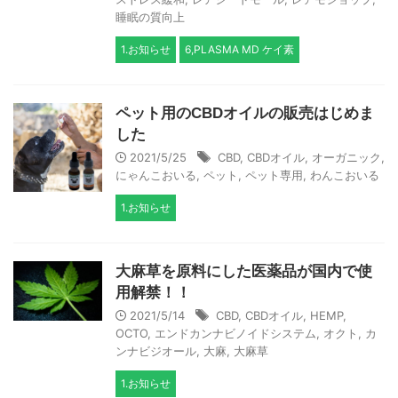
睡眠の質向上
1.お知らせ
6,PLASMA MD ケイ素
ペット用のCBDオイルの販売はじめま
した
2021/5/25
CBD
,
CBDオイル
,
オーガニック
,
にゃんこおいる
,
ペット
,
ペット専用
,
わんこおいる
1.お知らせ
大麻草を原料にした医薬品が国内で使
用解禁！！
2021/5/14
CBD
,
CBDオイル
,
HEMP
,
OCTO
,
エンドカンナビノイドシステム
,
オクト
,
カ
ンナビジオール
,
大麻
,
大麻草
1.お知らせ