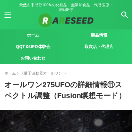
天然由来成分100%の化粧品・無添加食品・代替医療・
波動医学
ホーム
製品情報
QQT＆UFO体験会
取次店・代理店
お問い合わせ
ホーム
>
7.量子波動器オールワン
>
オールワン275UFOの詳細情報⑪ス
ペクトル調整（Fusion瞑想モード）