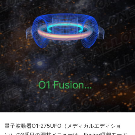
量子波動器O1-275UFO（メディカルエディショ
ン）の3番目の調整メニューは、Fusion瞑想モード