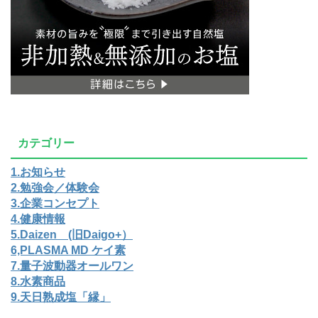
カテゴリー
1.お知らせ
2.勉強会／体験会
3.企業コンセプト
4.健康情報
5.Daizen (旧Daigo+）
6,PLASMA MD ケイ素
7.量子波動器オールワン
8.水素商品
9.天日熟成塩「縁」