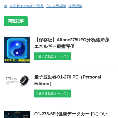
整
,
多次元エネルギー調整
,
心の波動調整
,
波動調整
関連記事
【保存版】Allone275UFO分析結果③
エネルギー療癒評価
7.量子波動器オールワン
量子波動器O1-276 PE（Personal
Edition）
7.量子波動器オールワン
O1-275-6FI(健康データカードについ