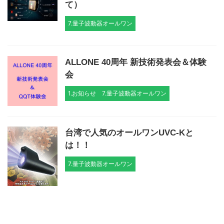
て）
7.量子波動器オールワン
ALLONE 40周年 新技術発表会＆体験
会
1.お知らせ
7.量子波動器オールワン
台湾で人気のオールワンUVC-Kと
は！！
7.量子波動器オールワン