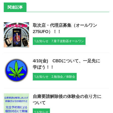
関連記事
取次店・代理店募集（オールワン
275UFO）！！
1.お知らせ
7.量子波動器オールワン
4/10(金) CBDについて、一足先に
学ぼう！！
1.お知らせ
2.勉強会／体験会
自粛要請解除後の体験会の在り方に
ついて
1.お知らせ