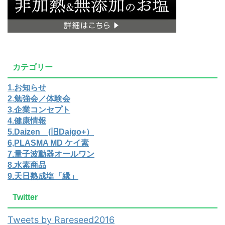
カテゴリー
1.お知らせ
2.勉強会／体験会
3.企業コンセプト
4.健康情報
5.Daizen (旧Daigo+）
6,PLASMA MD ケイ素
7.量子波動器オールワン
8.水素商品
9.天日熟成塩「縁」
Twitter
Tweets by Rareseed2016