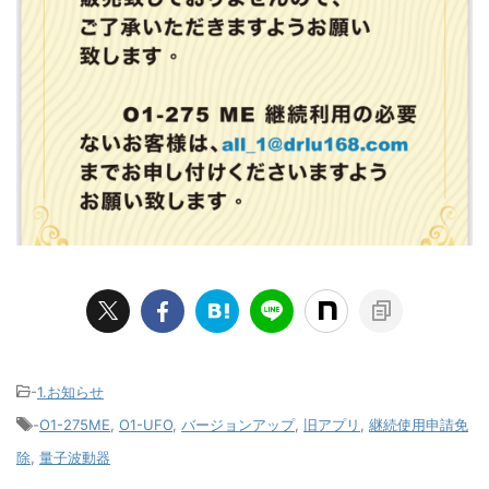
-
1.お知らせ
-
O1-275ME
,
O1-UFO
,
バージョンアップ
,
旧アプリ
,
継続使用申請免
除
,
量子波動器