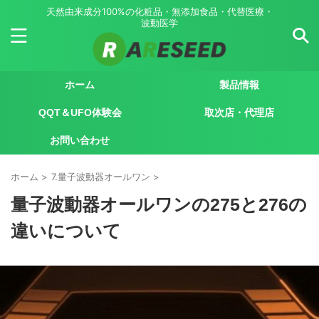
天然由来成分100%の化粧品・無添加食品・代替医療・
波動医学
ホーム
製品情報
QQT＆UFO体験会
取次店・代理店
お問い合わせ
ホーム
>
7.量子波動器オールワン
>
量子波動器オールワンの275と276の
違いについて