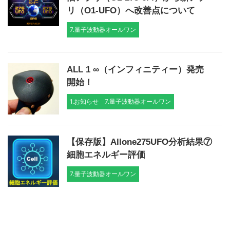
リ（O1-UFO）へ改善点について
7.量子波動器オールワン
ALL 1 ∞（インフィニティー）発売
開始！
1.お知らせ
7.量子波動器オールワン
【保存版】Allone275UFO分析結果⑦
細胞エネルギー評価
7.量子波動器オールワン