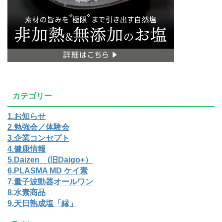
カテゴリー
1.お知らせ
2.勉強会／体験会
3.企業コンセプト
4.健康情報
5.Daizen (旧Daigo+）
6,PLASMA MD ケイ素
7.量子波動器オールワン
8.水素商品
9.天日熟成塩「縁」