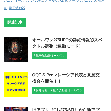
ン275
,
オールワン275UFO
,
オールワン276
,
オールワン276ufo
,
相違
点
,
量子波動器
関連記事
オールワン275UFOの詳細情報⑩スペ
クトル調整（運動モード）
7.量子波動器オールワン
QQT S Proマレーシア代表と意見交
換会を開催！！
1.お知らせ
7.量子波動器オールワン
旧アプリ（O1-275-6FI）から新アプ