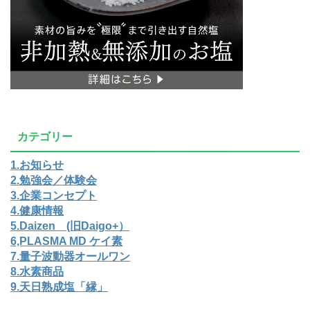
カテゴリー
1.お知らせ
2.勉強会／体験会
3.企業コンセプト
4.健康情報
5.Daizen (旧Daigo+）
6,PLASMA MD ケイ素
7.量子波動器オールワン
8.水素商品
9.天日熟成塩「縁」