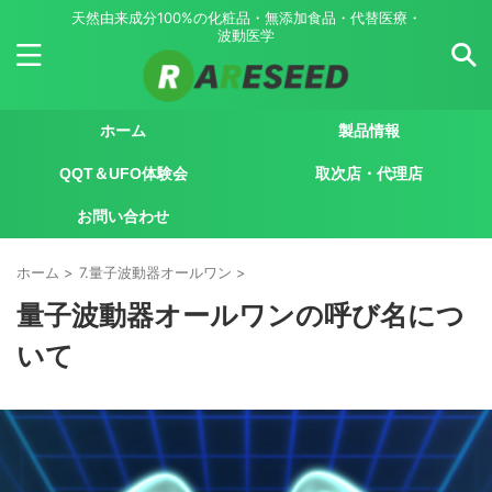
天然由来成分100%の化粧品・無添加食品・代替医療・
波動医学
ホーム
製品情報
QQT＆UFO体験会
取次店・代理店
お問い合わせ
ホーム
>
7.量子波動器オールワン
>
量子波動器オールワンの呼び名につ
いて