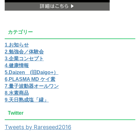
カテゴリー
1.お知らせ
2.勉強会／体験会
3.企業コンセプト
4.健康情報
5.Daizen (旧Daigo+）
6,PLASMA MD ケイ素
7.量子波動器オールワン
8.水素商品
9.天日熟成塩「縁」
Twitter
Tweets by Rareseed2016