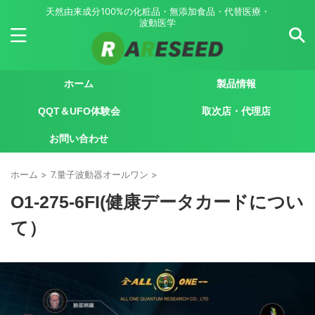
天然由来成分100%の化粧品・無添加食品・代替医療・
波動医学
ホーム
製品情報
QQT＆UFO体験会
取次店・代理店
お問い合わせ
ホーム
>
7.量子波動器オールワン
>
O1-275-6FI(健康データカードについ
て）