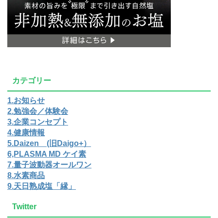
カテゴリー
1.お知らせ
2.勉強会／体験会
3.企業コンセプト
4.健康情報
5.Daizen (旧Daigo+）
6,PLASMA MD ケイ素
7.量子波動器オールワン
8.水素商品
9.天日熟成塩「縁」
Twitter