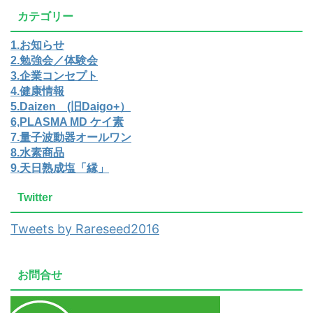
カテゴリー
1.お知らせ
2.勉強会／体験会
3.企業コンセプト
4.健康情報
5.Daizen (旧Daigo+）
6,PLASMA MD ケイ素
7.量子波動器オールワン
8.水素商品
9.天日熟成塩「縁」
Twitter
Tweets by Rareseed2016
お問合せ