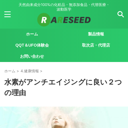
天然由来成分100%の化粧品・無添加食品・代替医療・
波動医学
ホーム
製品情報
QQT＆UFO体験会
取次店・代理店
お問い合わせ
ホーム
>
4.健康情報
>
水素がアンチエイジングに良い２つ
の理由