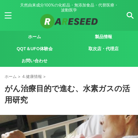
天然由来成分100%の化粧品・無添加食品・代替医療・
波動医学
ホーム
製品情報
QQT＆UFO体験会
取次店・代理店
お問い合わせ
ホーム
>
4.健康情報
>
がん治療目的で進む、水素ガスの活
用研究