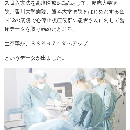
ス吸入療法を高度医療Bに認定
して、慶應大学病
院、香川大学病院、熊本大学病院をはじめとする
全
国12の病院で心停止後症候群の患者さんに対して臨
床データを取り始めた
ところ、
生存率が、３８％→７１％へアップ
というデータが出ました。