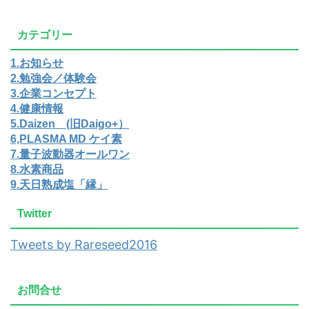
カテゴリー
1.お知らせ
2.勉強会／体験会
3.企業コンセプト
4.健康情報
5.Daizen (旧Daigo+）
6,PLASMA MD ケイ素
7.量子波動器オールワン
8.水素商品
9.天日熟成塩「縁」
Twitter
Tweets by Rareseed2016
お問合せ