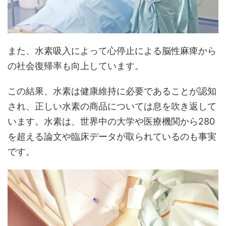
また、水素吸入によって
心停止による脳性麻痺から
の社会復帰率も向上
しています。
この結果、水素は健康維持に必要であることが認知
され、正しい水素の商品については息を吹き返して
います。水素は、
世界中の大学や医療機関から280
を超える論文や臨床データが取られている
のも事実
です。