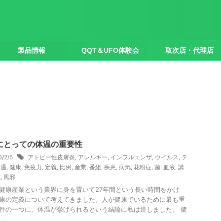
製品情報
QQT＆UFO体験会
取次店・代理店
にとっての体温の重要性
0/2/5
アトピー性皮膚炎
,
アレルギー
,
インフルエンザ
,
ウイルス
,
テ
体温
,
健康
,
免疫力
,
定義
,
比例
,
産業
,
番組
,
疾患
,
病気
,
花粉症
,
菌
,
血液
,
講
誌
,
風邪
健康産業という業界に身を置いて27年間という長い時間をかけ
康の定義について考えてきました。人が健康でいるために最も重
件の一つに、体温が挙げられるという結論に私は達しました。 健
..