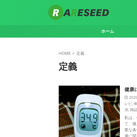
ホーム
HOME
>
定義
定義
健康
202
レビ
,
演
,
雑
私は、
て、健
要な条
康に関 .