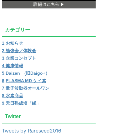
カテゴリー
1.お知らせ
2.勉強会／体験会
3.企業コンセプト
4.健康情報
5.Daizen (旧Daigo+）
6,PLASMA MD ケイ素
7.量子波動器オールワン
8.水素商品
9.天日熟成塩「縁」
Twitter
Tweets by Rareseed2016