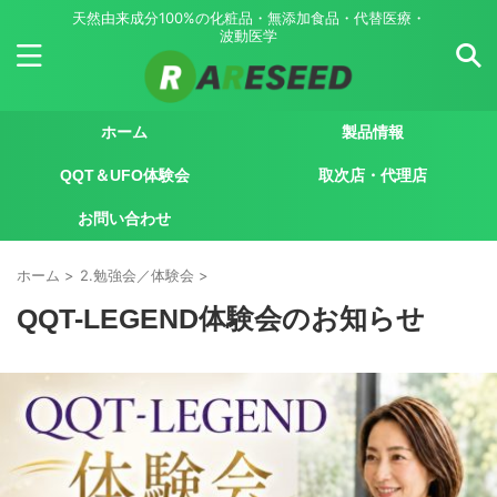
天然由来成分100%の化粧品・無添加食品・代替医療・
波動医学
ホーム
製品情報
QQT＆UFO体験会
取次店・代理店
お問い合わせ
ホーム
>
2.勉強会／体験会
>
QQT-LEGEND体験会のお知らせ