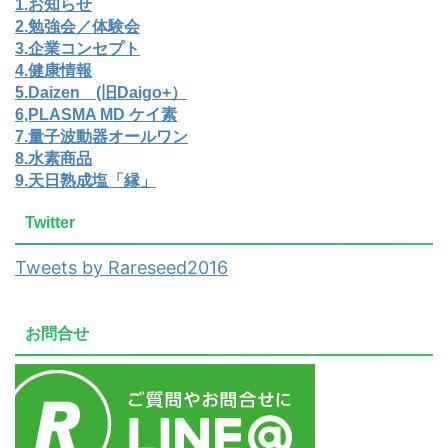
1.お知らせ
2.勉強会／体験会
3.企業コンセプト
4.健康情報
5.Daizen (旧Daigo+）
6,PLASMA MD ケイ素
7.量子波動器オールワン
8.水素商品
9.天日熟成塩「縁」
Twitter
Tweets by Rareseed2016
お問合せ