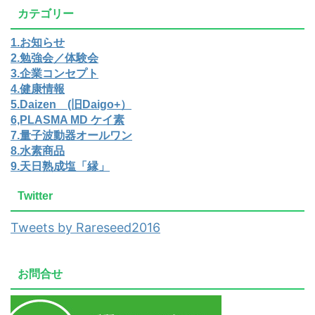
カテゴリー
1.お知らせ
2.勉強会／体験会
3.企業コンセプト
4.健康情報
5.Daizen (旧Daigo+）
6,PLASMA MD ケイ素
7.量子波動器オールワン
8.水素商品
9.天日熟成塩「縁」
Twitter
Tweets by Rareseed2016
お問合せ