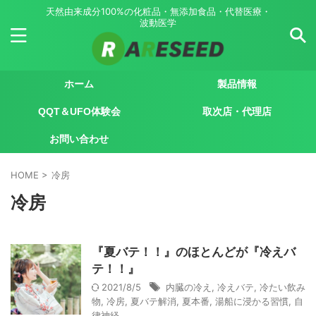
天然由来成分100%の化粧品・無添加食品・代替医療・
波動医学
ホーム
製品情報
QQT＆UFO体験会
取次店・代理店
お問い合わせ
HOME
>
冷房
冷房
『夏バテ！！』のほとんどが『冷えバ
テ！！』
2021/8/5
内臓の冷え
,
冷えバテ
,
冷たい飲み
物
,
冷房
,
夏バテ解消
,
夏本番
,
湯船に浸かる習慣
,
自
律神経