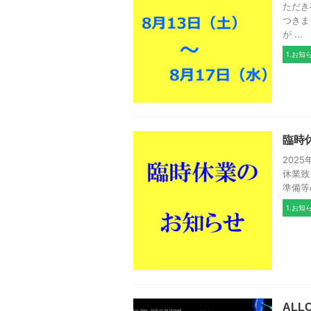
ただき
つきま
が ...
1.お知
臨時
202
休業致
準備等
1.お知
AL