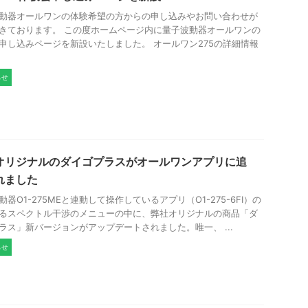
動器オールワンの体験希望の方からの申し込みやお問い合わせが
きております。 この度ホームページ内に量子波動器オールワンの
申し込みページを新設いたしました。 オールワン275の詳細情報
らせ
オリジナルのダイゴプラスがオールワンアプリに追
れました
動器O1-275MEと連動して操作しているアプリ（O1-275-6FI）の
るスペクトル干渉のメニューの中に、弊社オリジナルの商品「ダ
ラス」新バージョンがアップデートされました。唯一、 ...
らせ