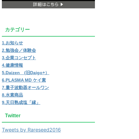
カテゴリー
1.お知らせ
2.勉強会／体験会
3.企業コンセプト
4.健康情報
5.Daizen (旧Daigo+）
6,PLASMA MD ケイ素
7.量子波動器オールワン
8.水素商品
9.天日熟成塩「縁」
Twitter
Tweets by Rareseed2016