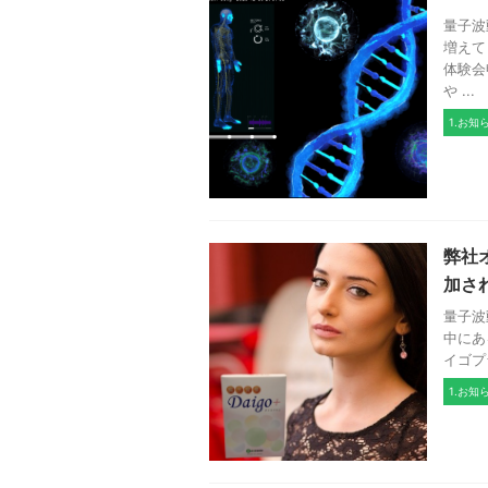
量子波
増えて
体験会
や ...
1.お知
弊社
加さ
量子波
中にあ
イゴプ
1.お知