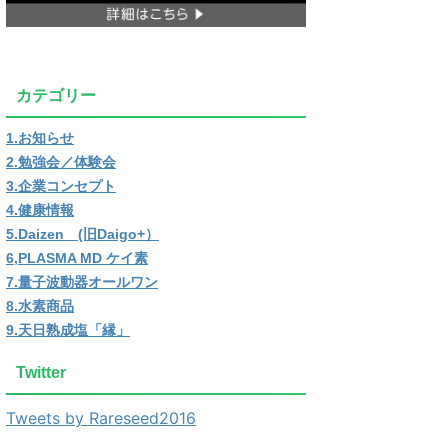
カテゴリー
1.お知らせ
2.勉強会／体験会
3.企業コンセプト
4.健康情報
5.Daizen (旧Daigo+）
6,PLASMA MD ケイ素
7.量子波動器オールワン
8.水素商品
9.天日熟成塩「縁」
Twitter
Tweets by Rareseed2016