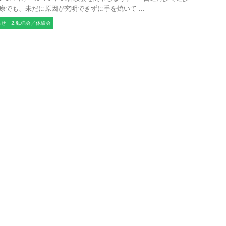
療でも、未だに原因が究明できずに手を焼いて ...
らせ
2.勉強会／体験会