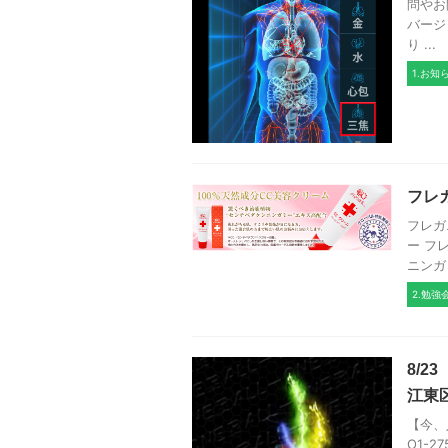
問やお
バージ
り ...
1.お知
フレ
フレガ
ー フ
ニンガ
2.勉強
8/2
江東区
【今、
O1-