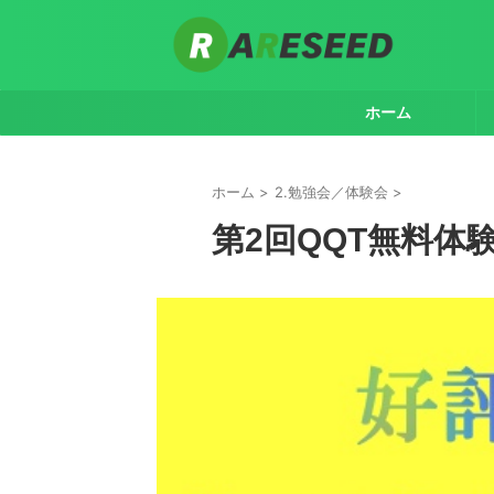
ホーム
ホーム
>
2.勉強会／体験会
>
第2回QQT無料体