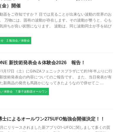
1（金）開催
動器をご存知ですか？ 目では見ることが出来ない波動の世界のお
。 万物には、固有の波動が存在します。その波動が整うと、心も
気持ちが良い状態になります。 波動は、同じ波動同士が手を結び
らせ
2.勉強会／体験会
ONE 新技術発表会＆体験会2026 報告！
6年1月17日（土）にGINZAフェニックスプラザにて約1年半ぶりに行
新技術発表会の内容についてのご報告です。 また、当日発表が有
た新商品の発売も馬路かになってきたようなので併せてご ...
会／体験会
7.量子波動器オールワン
博士によるオールワン275UFO勉強会開催決定！！
2月にリリースされました新アプリO1-UFOに関しまして多くの質