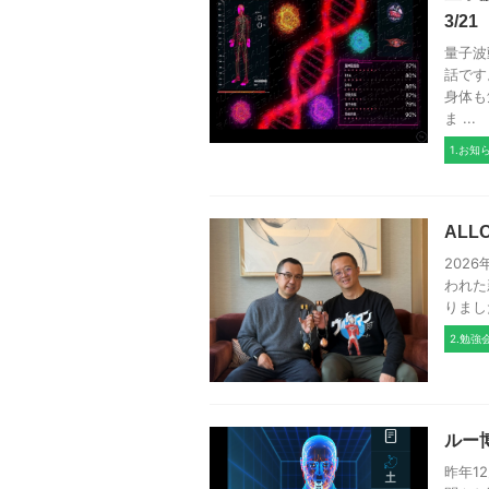
3/2
量子波
話です
身体も
ま ...
1.お知
ALL
202
われた
りまし
2.勉強
ルー
昨年1