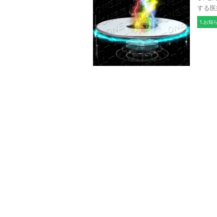
する医
1.お知