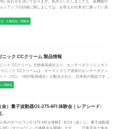
問い合わせを頂いております。私共といたしましても、新機能や
ョンアップの詳細に関しましては、お答えが出来ずに困ってい居
らせ
2.勉強会／体験会
ガニック CCクリーム 製品情報
ニック CCクリーム 天然保湿成分入り。センチペダクンニンガミ
レガニック CCクリームは、オーストラリア原産のセンチペダクン
ミー（CC）（特許取得成分）が配合された、日本初の商品です ...
会／体験会
3（金）量子波動器O1-275-6FI 体験会｜レアシード-
-
人気のオールワンO-275 MEを体験】 8/23（金）に、量子波動器
275-6FI（オールワン）の体験会を開催します。 日進月歩で進歩