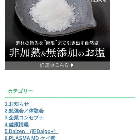
カテゴリー
1.お知らせ
2.勉強会／体験会
3.企業コンセプト
4.健康情報
5.Daizen (旧Daigo+）
6,PLASMA MD ケイ素