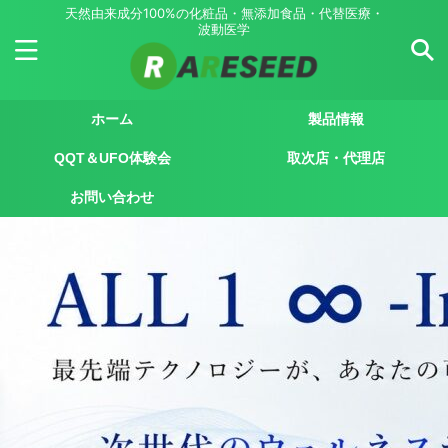
天然由来成分100%の化粧品・無添加食品・代替医療・
波動医学
ホーム
製品情報
QQT＆UFO体験会
取次店・代理店
お問い合わせ