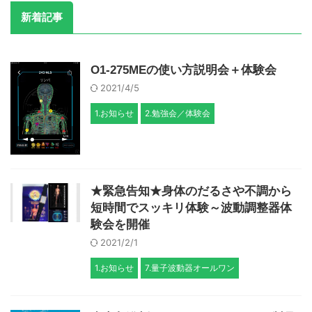
新着記事
O1-275MEの使い方説明会＋体験会
2021/4/5
1.お知らせ
2.勉強会／体験会
★緊急告知★身体のだるさや不調から
短時間でスッキリ体験～波動調整器体
験会を開催
2021/2/1
1.お知らせ
7.量子波動器オールワン