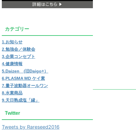
カテゴリー
1.お知らせ
2.勉強会／体験会
3.企業コンセプト
4.健康情報
5.Daizen (旧Daigo+）
6,PLASMA MD ケイ素
7.量子波動器オールワン
8.水素商品
9.天日熟成塩「縁」
Twitter
Tweets by Rareseed2016