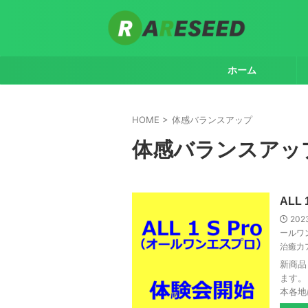
ホーム
HOME
>
体感バランスアップ
体感バランスアッ
ALL
202
ールワン
治癒力
新商品
ます。
本各地