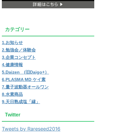
カテゴリー
1.お知らせ
2.勉強会／体験会
3.企業コンセプト
4.健康情報
5.Daizen (旧Daigo+）
6,PLASMA MD ケイ素
7.量子波動器オールワン
8.水素商品
9.天日熟成塩「縁」
Twitter
Tweets by Rareseed2016