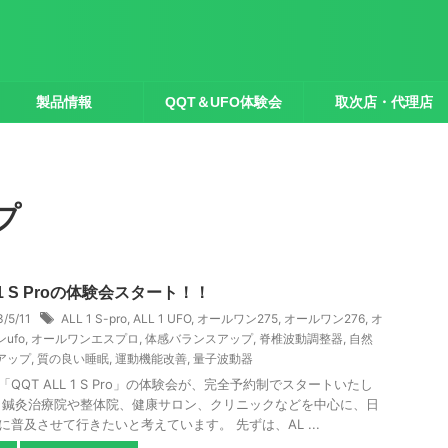
製品情報
QQT＆UFO体験会
取次店・代理店
プ
 1 S Proの体験会スタート！！
3/5/11
ALL 1 S-pro
,
ALL 1 UFO
,
オールワン275
,
オールワン276
,
オ
ufo
,
オールワンエスプロ
,
体感バランスアップ
,
脊椎波動調整器
,
自然
アップ
,
質の良い睡眠
,
運動機能改善
,
量子波動器
「QQT ALL 1 S Pro」の体験会が、完全予約制でスタートいたし
 鍼灸治療院や整体院、健康サロン、クリニックなどを中心に、日
に普及させて行きたいと考えています。 先ずは、AL ...