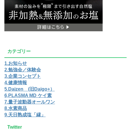
カテゴリー
1.お知らせ
2.勉強会／体験会
3.企業コンセプト
4.健康情報
5.Daizen (旧Daigo+）
6,PLASMA MD ケイ素
7.量子波動器オールワン
8.水素商品
9.天日熟成塩「縁」
Twitter