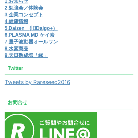
1.お知らせ
2.勉強会／体験会
3.企業コンセプト
4.健康情報
5.Daizen (旧Daigo+）
6,PLASMA MD ケイ素
7.量子波動器オールワン
8.水素商品
9.天日熟成塩「縁」
Twitter
Tweets by Rareseed2016
お問合せ