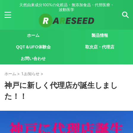
天然由来成分100%の化粧品・無添加食品・代替医療・
波動医学
ホーム
製品情報
QQT＆UFO体験会
取次店・代理店
お問い合わせ
ホーム
>
1.お知らせ
>
神戸に新しく代理店が誕生しまし
た！！