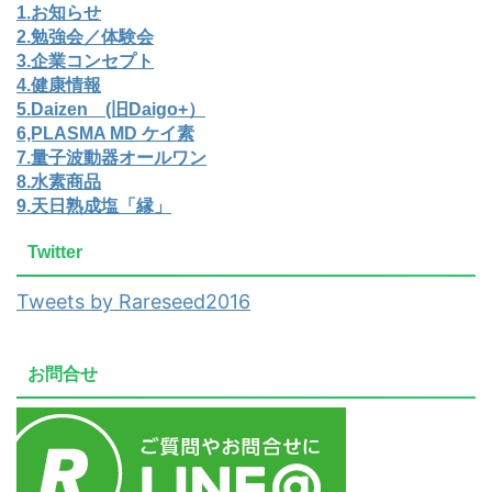
1.お知らせ
2.勉強会／体験会
3.企業コンセプト
4.健康情報
5.Daizen (旧Daigo+）
6,PLASMA MD ケイ素
7.量子波動器オールワン
8.水素商品
9.天日熟成塩「縁」
Twitter
Tweets by Rareseed2016
お問合せ