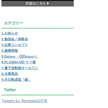
カテゴリー
1.お知らせ
2.勉強会／体験会
3.企業コンセプト
4.健康情報
5.Daizen (旧Daigo+）
6,PLASMA MD ケイ素
7.量子波動器オールワン
8.水素商品
9.天日熟成塩「縁」
Twitter
Tweets by Rareseed2016