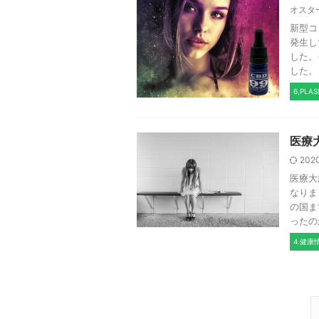
オスタ
新型コ
発生し
した。
した。 .
6,PLA
医療
202
医療大
なりま
の国ま
ったのが
4.健康