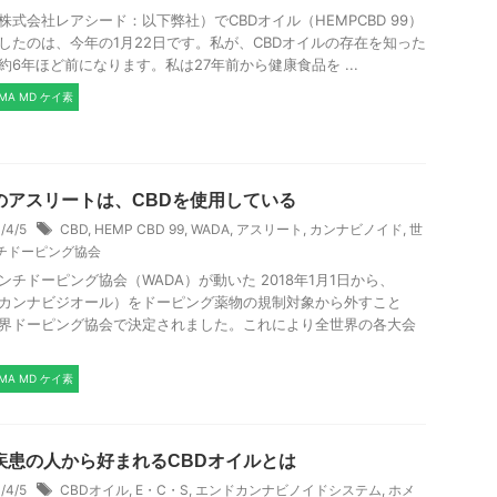
株式会社レアシード：以下弊社）でCBDオイル（HEMPCBD 99）
したのは、今年の1月22日です。私が、CBDオイルの存在を知った
約6年ほど前になります。私は27年前から健康食品を ...
SMA MD ケイ素
のアスリートは、CBDを使用している
1/4/5
CBD
,
HEMP CBD 99
,
WADA
,
アスリート
,
カンナビノイド
,
世
チドーピング協会
ンチドーピング協会（WADA）が動いた 2018年1月1日から、
（カンナビジオール）をドーピング薬物の規制対象から外すこと
界ドーピング協会で決定されました。これにより全世界の各大会
SMA MD ケイ素
疾患の人から好まれるCBDオイルとは
1/4/5
CBDオイル
,
E・C・S
,
エンドカンナビノイドシステム
,
ホメ