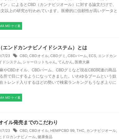
イン」によるとCBD（カンナビジオール）に対する論文だけで、
0論文以上の研究が行われています。医療的に信頼性が高いデータと
SMA MD ケイ素
S（エンドカンナビノイドシステム）とは
0/7/23
CBD
,
CBDオイル
,
CBDグミ
,
CBDバーム
,
ECS
,
エンドカン
イドシステム
,
シャーロットちゃん
,
てんかん
,
医療大麻
麻やCBDオイル、CBDバーム、CBDグミなど現在CBD関連の商品
る所で目にするようになってきました。いわゆるブームという奴
在トレンド入りするほどの勢いで検索ランキングもうなぎ上りに
SMA MD ケイ素
Dオイル発売までのこだわり
0/7/23
CBD
,
CBDオイル
,
HEMPCBD 99
,
THC
,
カンナビジオール
,
ヒドロカンナビノール
,
健康食品