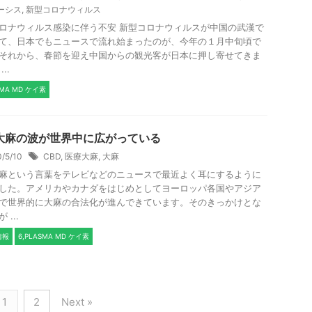
ーシス
,
新型コロナウィルス
ロナウィルス感染に伴う不安 新型コロナウィルスが中国の武漢で
て、日本でもニュースで流れ始まったのが、今年の１月中旬頃で
それから、春節を迎え中国からの観光客が日本に押し寄せてきま
..
SMA MD ケイ素
大麻の波が世界中に広がっている
0/5/10
CBD
,
医療大麻
,
大麻
麻という言葉をテレビなどのニュースで最近よく耳にするように
した。アメリカやカナダをはじめとしてヨーロッパ各国やアジア
で世界的に大麻の合法化が進んできています。そのきっかけとな
 ...
情報
6,PLASMA MD ケイ素
1
2
Next »