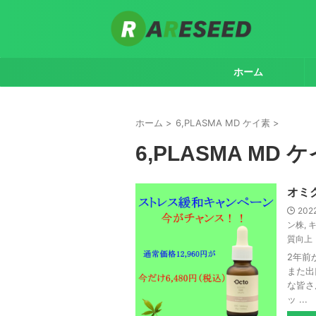
ホーム
ホーム
>
6,PLASMA MD ケイ素
>
6,PLASMA MD 
オミ
202
ン株
,
質向上
2年前
また出
な皆さ
ッ ...