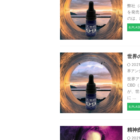
弊社（
を発売
のは、
6,PLA
世界
202
界アン
世界ア
CBD
が、世
に ...
6,PLA
精神
202