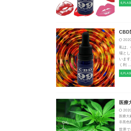
6,PLA
CB
202
私は、
場とし
います
く利 ..
6,PLA
医療
202
医療大
非黒色
世界で