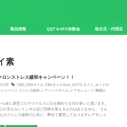
製品情報
QQT＆UFO体験会
取次店・代理店
ケイ素
クロンストレス緩和キャンペーン！！
2/1/18
CBD
,
CBDオイル
,
CBDオイルOcto
,
OCTO
,
オクト
,
オミクロ
キャンペーン
,
ストレス緩和
,
レアシードモール
,
レアモショップ
,
睡眠の
から続く新型コロナウイルスに心を痛めてる方が多いと思います。
口が見えないトンネルほど恐怖を覚えるものはありません。 そん
んのストレス緩和のために、弊社で運営しておりますレアモショ