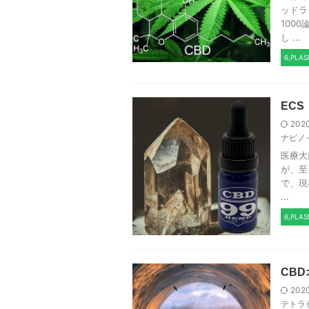
ッドラ
100
し ...
6,PLA
EC
202
ナビノ
医療大
が、至
で、現
...
6,PLA
CB
202
テトラ