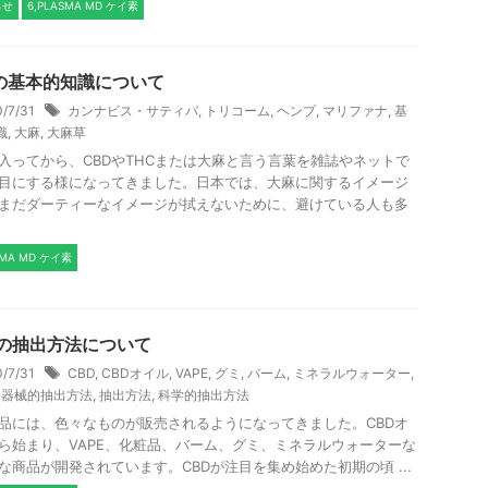
らせ
6,PLASMA MD ケイ素
の基本的知識について
0/7/31
カンナビス・サティバ
,
トリコーム
,
ヘンプ
,
マリファナ
,
基
識
,
大麻
,
大麻草
入ってから、CBDやTHCまたは大麻と言う言葉を雑誌やネットで
目にする様になってきました。日本では、大麻に関するイメージ
まだダーティーなイメージが拭えないために、避けている人も多
.
SMA MD ケイ素
Dの抽出方法について
0/7/31
CBD
,
CBDオイル
,
VAPE
,
グミ
,
バーム
,
ミネラルウォーター
,
,
器械的抽出方法
,
抽出方法
,
科学的抽出方法
製品には、色々なものが販売されるようになってきました。CBDオ
ら始まり、VAPE、化粧品、バーム、グミ、ミネラルウォーターな
な商品が開発されています。CBDが注目を集め始めた初期の頃 ...