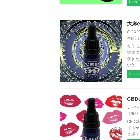
1.お知
大麻
202
本的知
今年に
頻繁に
がまだ
いと ..
6,PLA
CB
202
化粧品
CBD
イルか
ど様々