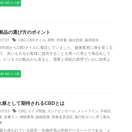
SMA MD ケイ素
D製品の選び方のポイント
0/7/31
CBD
,
CBDオイル
,
原料
,
含有量
,
抽出技術
,
栽培状況
6年前からCBDオイルに着目していました。健康業界に身を置く立
て、良いものをお客様に提供することを第一に考えて商品化して
。ビジネスの観点から見ると、需要と供給の原理でいかに効率よ
.
SMA MD ケイ素
大麻として期待されるCBDとは
0/7/23
CBD
,
エイズ関連
,
カンナビジオール
,
メッドライン
,
不眠症
,
麻
,
皮膚ガン
,
神経障害
,
線維筋痛
,
胃食道逆流症
,
進行性ガンに伴う痛み
,
腫
最も使われている医学・生物学系の学術データベースである「メ