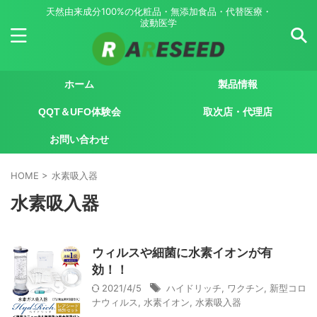
天然由来成分100%の化粧品・無添加食品・代替医療・
波動医学
ホーム
製品情報
QQT＆UFO体験会
取次店・代理店
お問い合わせ
HOME
>
水素吸入器
水素吸入器
ウィルスや細菌に水素イオンが有
効！！
2021/4/5
ハイドリッチ
,
ワクチン
,
新型コロ
ナウィルス
,
水素イオン
,
水素吸入器