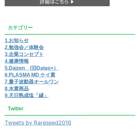
カテゴリー
1.お知らせ
2.勉強会／体験会
3.企業コンセプト
4.健康情報
5.Daizen (旧Daigo+）
6,PLASMA MD ケイ素
7.量子波動器オールワン
8.水素商品
9.天日熟成塩「縁」
Twitter
Tweets by Rareseed2016