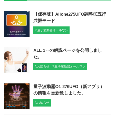
【保存版】Allone275UFO調整①五行
共振モード
7.量子波動器オールワン
ALL 1 ∞の解説ページを公開しまし
た。
1.お知らせ
7.量子波動器オールワン
量子波動器O1-276UFO（新アプリ）
の情報を更新致しました。
1.お知らせ