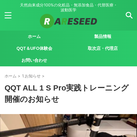
天然由来成分100%の化粧品・無添加食品・代替医療・
波動医学
ホーム
製品情報
QQT＆UFO体験会
取次店・代理店
お問い合わせ
ホーム
>
1.お知らせ
>
QQT ALL 1 S Pro実践トレーニング
開催のお知らせ