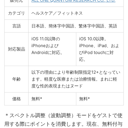
販売元
ALL ONE QUANTUM RESEARCH CO., LTD.
カテゴリ
ヘルスケア／フィットネス
言語
日本語、簡体字中国語、繁体字中国語、英語
iOS 11.0以降の
iOS 10.0以降。
iPhoneおよび
iPhone、iPad、およ
対応製品
Androidに対応。
びiPod touchに対
応。
以下の理由により年齢制限指定12+となってい
年齢
ます。軽度な医療または治療情報。まれに軽
度な性的表現またはヌード
価格
無料*
無料*
＊スペクトル調整（波動調整）モードをゲストで使
用する際にポイントを消費します。現在、無料付与