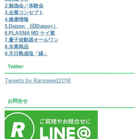
2.勉強会／体験会
3.企業コンセプト
4.健康情報
5.Daizen (旧Daigo+）
6,PLASMA MD ケイ素
7.量子波動器オールワン
8.水素商品
9.天日熟成塩「縁」
Twitter
Tweets by Rareseed2016
お問合せ